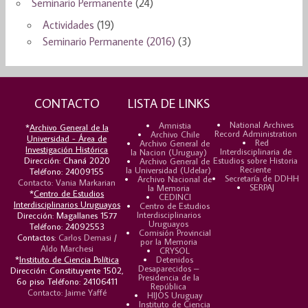
Seminario Permanente
(24)
Actividades
(19)
Seminario Permanente (2016)
(3)
CONTACTO
LISTA DE LINKS
National Archives
Amnistia
*
Archivo General de la
Record Administration
Archivo Chile
Universidad - Área de
Red
Archivo General de
Investigación Histórica
Interdisciplinaria de
la Nacion (Uruguay)
Dirección: Chaná 2020
Estudios sobre Historia
Archivo General de
Reciente
la Universidad (Udelar)
Teléfono: 24009155
Secretaría de DDHH
Archivo Nacional de
Contacto: Vania Markarian
SERPAJ
la Memoria
*
Centro de Estudios
CEDINCI
Interdisciplinarios Uruguayos
Centro de Estudios
Interdisciplinarios
Dirección: Magallanes 1577
Uruguayos
Teléfono: 24092553
Comisión Provincial
Contactos:
Carlos Demasi
/
por la Memoria
Aldo Marchesi
CRYSOL
*
Instituto de Ciencia Política
Detenidos
Desaparecidos –
Dirección: Constituyente 1502,
Presidencia de la
6o piso Teléfono: 24106411
República
Contacto: Jaime Yaffé
HIJOS Uruguay
Instituto de Ciencia